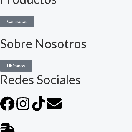
Camisetas
Sobre Nosotros
Ubícanos
Redes Sociales
F
I
T
E
a
n
i
n